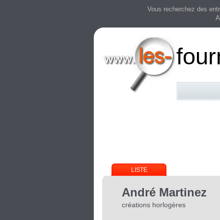
Vous recherchez des entre
A
four
LISTE
André Martinez
créations horlogères