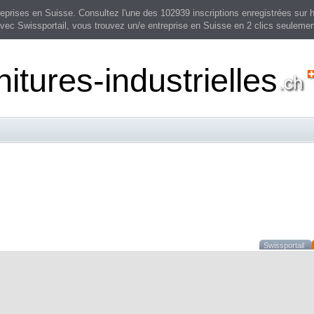
prises en Suisse. Consultez l'une des 102939 inscriptions enregistrées sur h
vec Swissportail, vous trouvez un/e entreprise en Suisse en 2 clics seulemen
nitures-industrielles
Swissportail