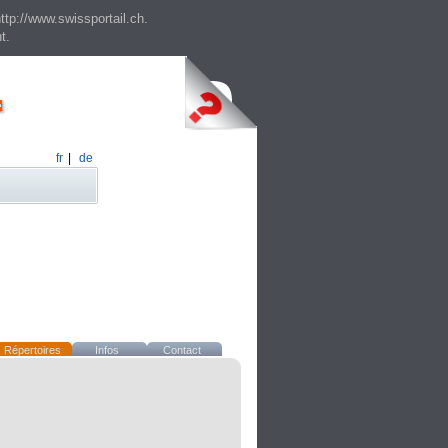
ttp://www.swissportail.ch.
t.
fr
|
de
Répertoires
Infos
Contact