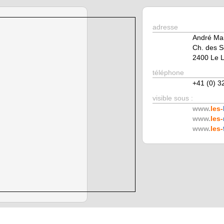
adresse
André Mar
Ch. des S
2400 Le L
téléphone
+41 (0) 3
visible sous :
www.
les-
www.
les-
www.
les-