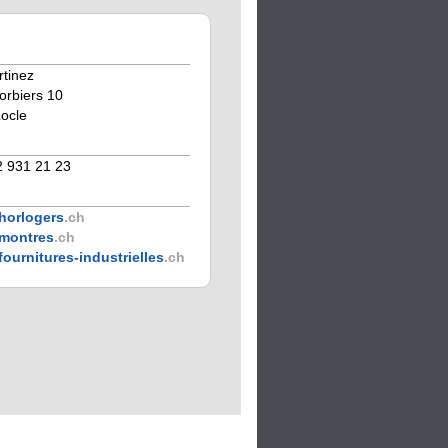
tinez
orbiers 10
ocle
2 931 21 23
horlogers
.ch
montres
.ch
fournitures-industrielles
.ch