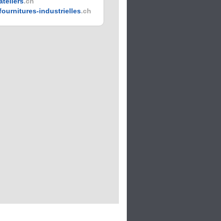
ateliers
.ch
fournitures-industrielles
.ch