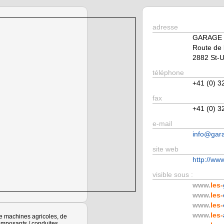
adresse
GARAGE 
Route de 
2882 St-
téléphone
+41 (0) 3
fax
+41 (0) 3
e-mail
info@gar
site web
http://ww
visible sous :
www.
les-
www.
les-
www.
les-
www.
les-
de machines agricoles, de
omposants / conduites