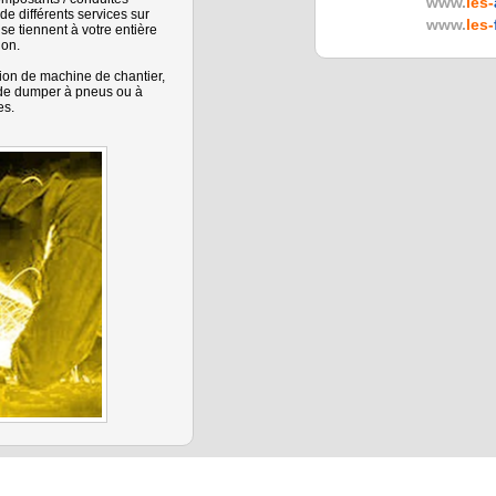
www.
les-
de différents services sur
www.
les-
e tiennent à votre entière
ion.
tion de machine de chantier,
o, de dumper à pneus ou à
es.