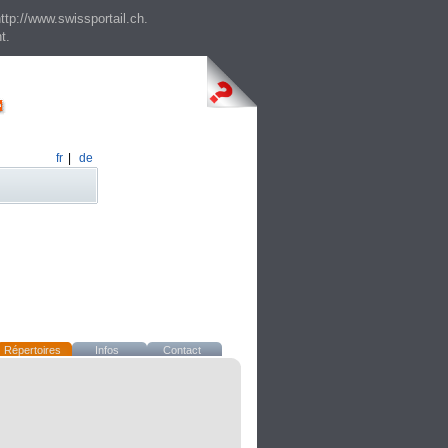
ttp://www.swissportail.ch.
t.
fr
|
de
Répertoires
Infos
Contact