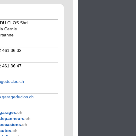
DU CLOS Sàrl
la Cernie
Ursanne
2 461 36 32
2 461 36 47
ageduclos.ch
w.garageduclos.ch
garages
.ch
depanneurs
.ch
occasions
.ch
autos
.ch