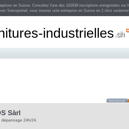
prises en Suisse. Consultez l'une des 102939 inscriptions enregistrées sur h
vec Swissportail, vous trouvez un/e entreprise en Suisse en 2 clics seulemen
nitures-industrielles
Swissportail
 Sàrl
e dépannage 24h/24.