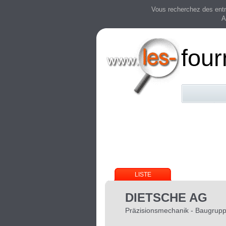
Vous recherchez des entre
A
four
LISTE
DIETSCHE AG
Präzisionsmechanik - Baugru