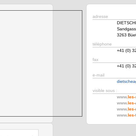
adresse
DIETSCH
Sandgass
3263 Büe
téléphone
+41 (0) 3
fax
+41 (0) 3
e-mail
dietschea
visible sous :
www.
les-
www.
les-
www.
les-
www.
les-