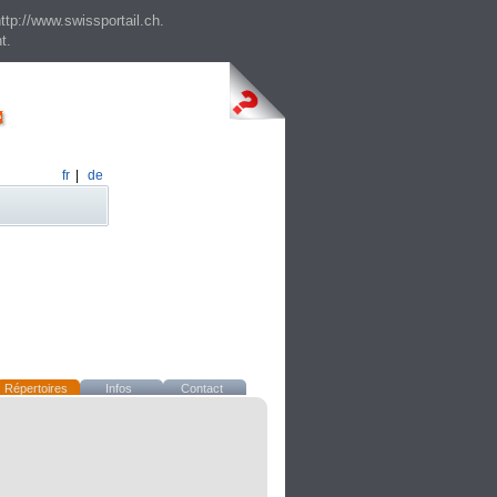
ttp://www.swissportail.ch.
t.
fr
|
de
Répertoires
Infos
Contact