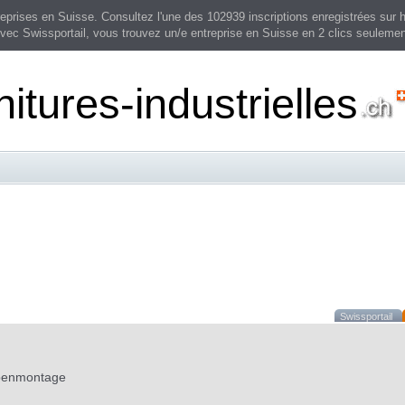
prises en Suisse. Consultez l'une des 102939 inscriptions enregistrées sur h
vec Swissportail, vous trouvez un/e entreprise en Suisse en 2 clics seulemen
nitures-industrielles
Swissportail
ppenmontage