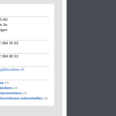
E AG
e 3e
tigen
2 384 25 82
2 384 80 53
g@tiscalinet.ch
sa
.ch
ateliers
.ch
mecaniciens
.ch
fournitures-industrielles
.ch