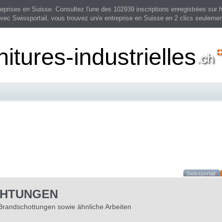
prises en Suisse. Consultez l'une des 102939 inscriptions enregistrées sur h
vec Swissportail, vous trouvez un/e entreprise en Suisse en 2 clics seulemen
nitures-industrielles
Swissportail
CHTUNGEN
Brandschottungen sowie ähnliche Arbeiten