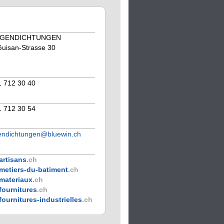
UGENDICHTUNGEN
uisan-Strasse 30
1 712 30 40
1 712 30 54
endichtungen@bluewin.ch
artisans
.ch
metiers-du-batiment
.ch
materiaux
.ch
fournitures
.ch
fournitures-industrielles
.ch