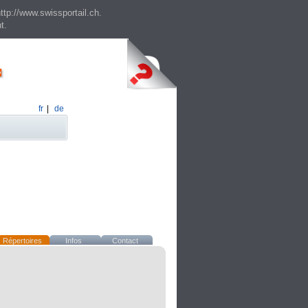
ttp://www.swissportail.ch.
t.
fr
|
de
Répertoires
Infos
Contact