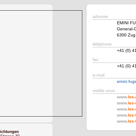
adresse
EMINI F
General-G
6300 Zug
téléphone
+41 (0) 4
fax
+41 (0) 4
e-mail
emini.fug
visible sous :
www.
les-
www.
les-
www.
les-
www.
les-
www.
les-
ichtungen